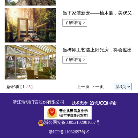
当下家装新宠——柚木窗，美观又
实用
了解详情 >
当榫卯工艺遇上阳光房，将会擦出
怎样的火花
了解详情 >
1
2
上一页
下一页
总计3页 [
3
]
浙江瑞明门窗股份有限公司
浙公网安备33052102001037号
浙ICP备11032697号-9