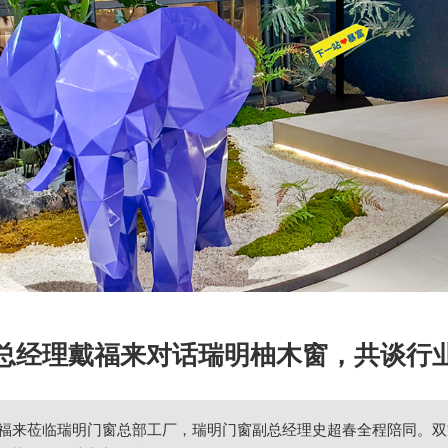
总经理戴福来对话瑞明柚木窗，共谈行
福来莅临瑞明门窗总部工厂，瑞明门窗副总经理史超春全程陪同。双