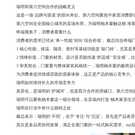
瑞明和第六空间合作的战略意义
这是一场‘品牌与渠道’的双向奔赴。第六空间聚焦中家居消费群
第六空间在全国核心城市的卖场布局，为瑞明柚木窗触达精 准客
终端视角下，消费者看重什么
消费者的需求已经从‘单一性能’转向‘综合价值’。戴总结合终端
1.核心性能，保温、隔音、密封等基础功能是‘敲门砖’，尤其
2.情绪价值，门窗的材质、设计是否能传递‘舒适感’‘安全感
3.审美契合，门窗要与整体家装风格统一，瑞明柚木窗的极简
为消费者提供情感层面的居家体验，这正是产品的核心竞争力。
瑞明如何保持长久的市场竞争力
差异化，是瑞明的‘护城河’，也是双方合作的突破口。第六空间
瑞明可以聚焦柚木窗这一细分领域，在卖场内打造‘柚木家居生
瑞明在行业中有什么独特之处
戴总表示：瑞明的‘不同’，在于‘专注’与‘沉淀’。首先是产
其次是多品类协同发展，满足全屋门窗的一站式购买需求。zui后