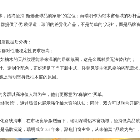
体，始终坚持‘甄选全球品质家居’的定位；而瑞明作为铝木窗领域的标杆
群提供了优 质渠道；瑞明的差异化产品，不是简单的‘入驻’，而是品牌
门店数据后分析：
是客群对性能稳定性要求极高；
’，比如柚木的天然纹理能带来温润的居家氛围，这是金属材质无法替代的；
设计、定制化配色，正好满足了当下新中式、轻奢风等主流风格的搭配需求
也是瑞明坚持做柚木窗的原因。
的客群以高净值人群为主，他们更愿意为‘稀缺性’买单。
活体验馆’，通过场景化展示强化柚木窗的认知；同时，双方可以联合开展
品差异化路线清晰，在市场竞争激烈当下，瑞明深耕铝木窗领域，坚持做高
是品牌沉淀，瑞明成立 23 年来，聚焦门窗主业，从未偏离 “品质为先