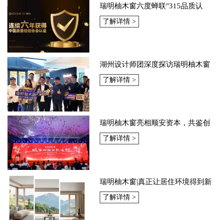
瑞明柚木窗六度蝉联"315品质认
证"！以匠心领航品质，定义品质
了解详情 >
新标杆
湖州设计师团深度探访瑞明柚木窗
了解详情 >
瑞明柚木窗亮相顺安资本，共鉴创
新与未来
了解详情 >
瑞明柚木窗|真正让居住环境得到新
的改善
了解详情 >