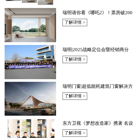
瑞明请你看《哪吒2》！票房破200
亿就靠你，两大福利全民狂欢！
了解详情 >
瑞明|2025战略定位会暨经销商分
享会：聚焦核心，重塑理念，引领
了解详情 >
市场
瑞明门窗|超低能耗建筑门窗解决方
案：让家全年26℃的秘密
了解详情 >
东方卫视《梦想改造家》携著 名设
计师赖旭东，现场测评瑞明门窗产
了解详情 >