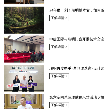
24年磨一剑！瑞明柚木窗，如何破
解中国南北方气候难题？
了解详情 >
中建国际与瑞明门窗开展技术交流
共促建筑行业高质量发展
了解详情 >
瑞明再度携手<梦想改造家>设计师
余颢凌，为家带来绿色健康
了解详情 >
第六空间总经理戴福来对话瑞明柚
木窗，共谈行业发展前景
了解详情 >