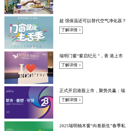
超 强保温还可以替代空气净化器？
瑞明新品，6净5G窗来啦~
了解详情 >
瑞明门窗“窗启纪元 ”，香 港上市
启动会：智造未来共绘资本蓝图
了解详情 >
正式开启港股上市，聚势共赢：瑞
明门窗2025半年度经销商会议
了解详情 >
2025瑞明柚木窗“向卷新生”春季私