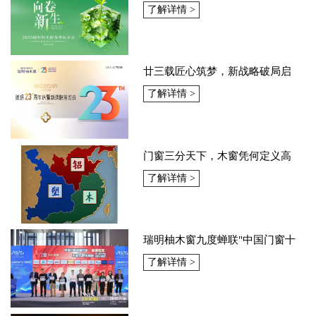
享会圆满落幕——携手九城，共赴
了解详情 >
美好！
廿三载匠心筑梦，新战略破局启
航！瑞明23周年庆暨战略落地会圆
了解详情 >
满落幕！
门窗三分天下，木窗凭何定义高
端？
了解详情 >
瑞明柚木窗九度蝉联"中国门窗十
大品牌"
了解详情 >