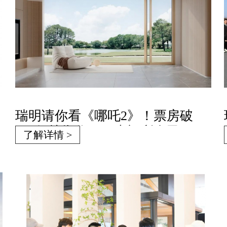
瑞明请你看《哪吒2》！票房破
200亿就靠你，两大福利全民狂
了解详情 >
欢！