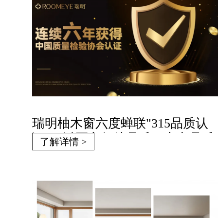
瑞明柚木窗六度蝉联"315品质认
证"！以匠心领航品质，定义品质
了解详情 >
新标杆