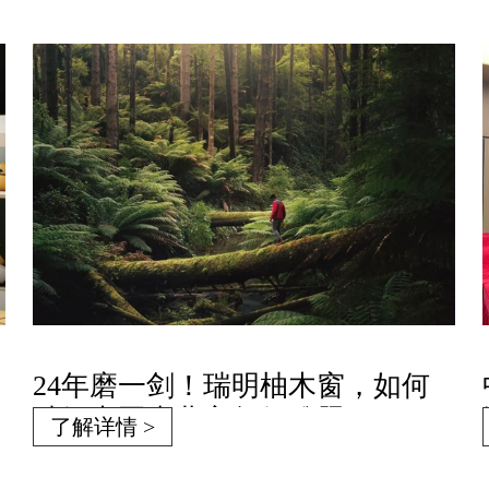
24年磨一剑！瑞明柚木窗，如何
破解中国南北方气候难题？
了解详情 >