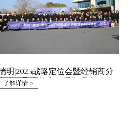
瑞明|2025战略定位会暨经销商分
享会：聚焦核心，重塑理念，引
了解详情 >
领市场