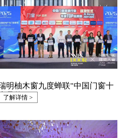
瑞明柚木窗九度蝉联"中国门窗十
大品牌"
了解详情 >