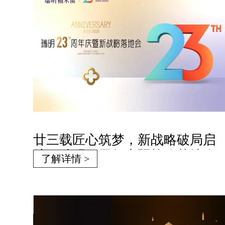
廿三载匠心筑梦，新战略破局启
航！瑞明23周年庆暨战略落地会
了解详情 >
圆满落幕！