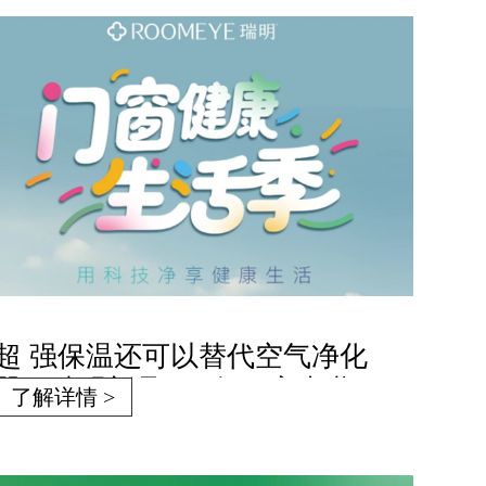
超 强保温还可以替代空气净化
器？瑞明新品，6净5G窗来啦~
了解详情 >