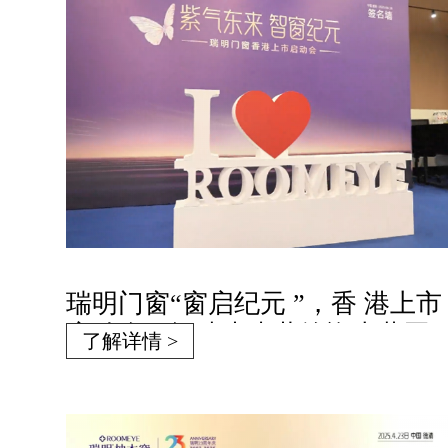
瑞明门窗“窗启纪元 ”，香 港上市
启动会：智造未来共绘资本蓝图
了解详情 >