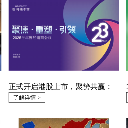
正式开启港股上市，聚势共赢：
瑞明门窗2025半年度经销商会议
了解详情 >