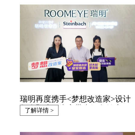
瑞明再度携手<梦想改造家>设计
师余颢凌，为家带来绿色健康
了解详情 >