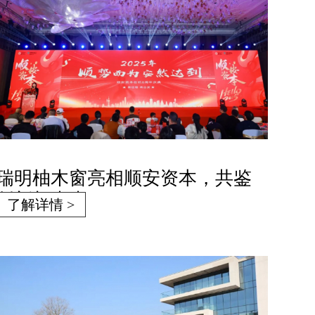
瑞明柚木窗亮相顺安资本，共鉴
创新与未来
了解详情 >