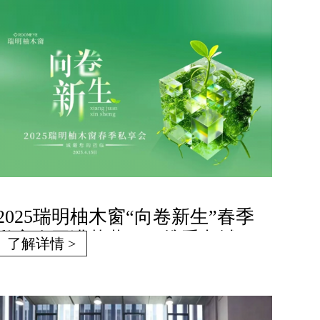
2025瑞明柚木窗“向卷新生”春季
私享会圆满落幕——携手九城，
了解详情 >
共赴美好！